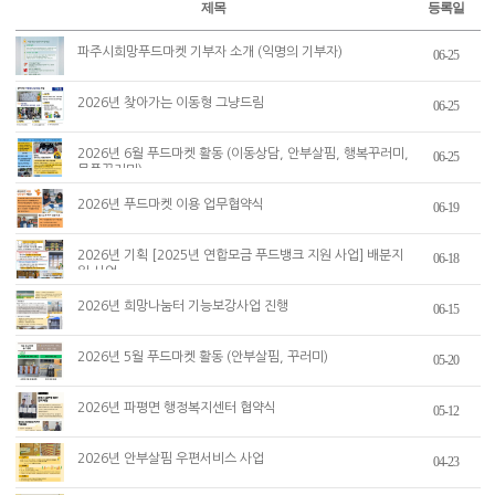
제목
등록일
파주시희망푸드마켓 기부자 소개 (익명의 기부자)
06-25
2026년 찾아가는 이동형 그냥드림
06-25
2026년 6월 푸드마켓 활동 (이동상담, 안부살핌, 행복꾸러미,
06-25
물품꾸러미)
2026년 푸드마켓 이용 업무협약식
06-19
2026년 기획 [2025년 연합모금 푸드뱅크 지원 사업] 배분지
06-18
원 사업
2026년 희망나눔터 기능보강사업 진행
06-15
2026년 5월 푸드마켓 활동 (안부살핌, 꾸러미)
05-20
2026년 파평면 행정복지센터 협약식
05-12
2026년 안부살핌 우편서비스 사업
04-23